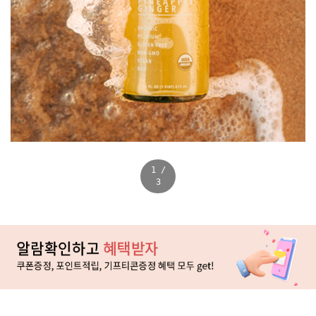
1
/
3